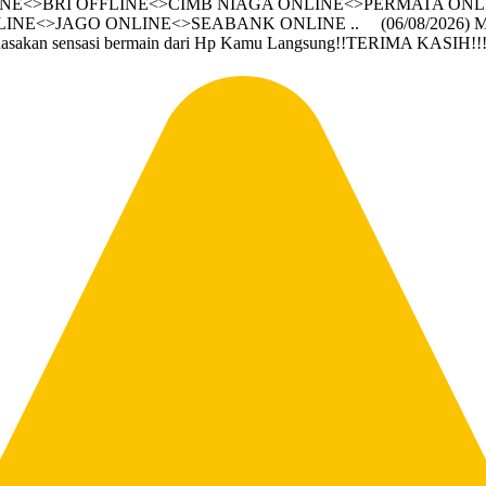
LINE<>BRI OFFLINE<>CIMB NIAGA ONLINE<>PERMATA O
NLINE<>JAGO ONLINE<>SEABANK ONLINE ..
(06/08/2026)
M
 Rasakan sensasi bermain dari Hp Kamu Langsung!!TERIMA KASIH!!