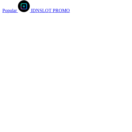
Popular
IDNSLOT
PROMO