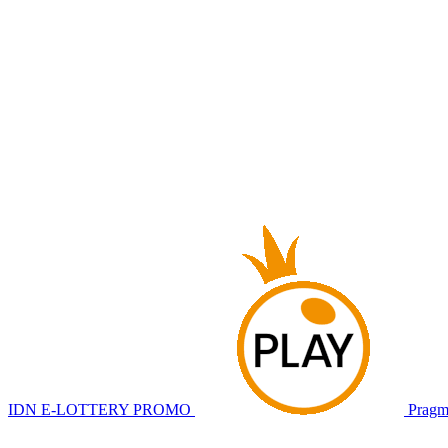
IDN E-LOTTERY
PROMO
Pragm