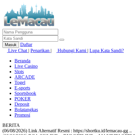
Daftar
Masuk
Live Chat
|
Penarikan
|
Hubungi Kami
|
Lupa Kata Sandi?
Beranda
Live Casino
Slots
ARCADE
Togel
E-sports
Sportsbook
POKER
Deposit
Bolatangkas
Promosi
BERITA
(06/08/2026)
Link Alternatif Resmi : https://shortku.id/lemacau-gg 