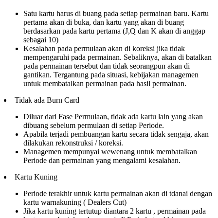
Satu kartu harus di buang pada setiap permainan baru. Kartu
pertama akan di buka, dan kartu yang akan di buang
berdasarkan pada kartu pertama (J,Q dan K akan di anggap
sebagai 10)
Kesalahan pada permulaan akan di koreksi jika tidak
mempengaruhi pada permainan. Sebaliknya, akan di batalkan
pada permainan tersebut dan tidak seorangpun akan di
gantikan. Tergantung pada situasi, kebijakan managemen
untuk membatalkan permainan pada hasil permainan.
Tidak ada Burn Card
Diluar dari Fase Permulaan, tidak ada kartu lain yang akan
dibuang sebelum permulaan di setiap Periode.
Apabila terjadi pembuangan kartu secara tidak sengaja, akan
dilakukan rekonstruksi / koreksi.
Managemen mempunyai wewenang untuk membatalkan
Periode dan permainan yang mengalami kesalahan.
Kartu Kuning
Periode terakhir untuk kartu permainan akan di tdanai dengan
kartu warnakuning ( Dealers Cut)
Jika kartu kuning tertutup diantara 2 kartu , permainan pada