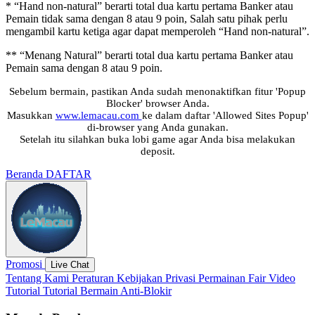
* “Hand non-natural” berarti total dua kartu pertama Banker atau
Pemain tidak sama dengan 8 atau 9 poin, Salah satu pihak perlu
mengambil kartu ketiga agar dapat memperoleh “Hand non-natural”.
** “Menang Natural” berarti total dua kartu pertama Banker atau
Pemain sama dengan 8 atau 9 poin.
Sebelum bermain, pastikan Anda sudah menonaktifkan fitur
'Popup
Blocker'
browser Anda.
Masukkan
www.lemacau.com
ke dalam daftar 'Allowed Sites Popup'
di-browser yang Anda gunakan.
Setelah itu silahkan buka lobi game agar Anda bisa melakukan
deposit.
Beranda
DAFTAR
Promosi
Live Chat
Tentang Kami
Peraturan
Kebijakan Privasi
Permainan Fair
Video
Tutorial
Tutorial Bermain
Anti-Blokir