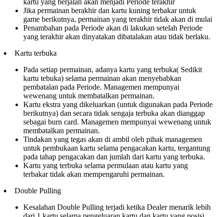
kartu yang berjalan akan menjadi Periode terakhir
Jika permainan berakhir dan kartu kuning terbakar untuk
game berikutnya, permainan yang terakhir tidak akan di mulai
Penambahan pada Periode akan di lakukan setelah Periode
yang terakhir akan dinyatakan dibatalakan atau tidak berlaku.
Kartu terbuka
Pada setiap permainan, adanya kartu yang terbuka( Sedikit
kartu tebuka) selama permainan akan menyebabkan
pembatalan pada Periode. Managemen mempunyai
wewenang untuk membatalkan permainan.
Kartu ekstra yang dikeluarkan (untuk digunakan pada Periode
berikutnya) dan secara tidak sengaja terbuka akan dianggap
sebagai burn card. Managemen mempunyai wewenang untuk
membatalkan permainan.
Tindakan yang tegas akan di ambil oleh pihak managemen
untuk pembukaan kartu selama pengacakan kartu, tergantung
pada tahap pengacakan dan jumlah dari kartu yang terbuka.
Kartu yang terbuka selama permulaan atau kartu yang
terbakar tidak akan mempengaruhi permainan.
Double Pulling
Kesalahan Double Pulling terjadi ketika Dealer menarik lebih
dari 1 kartu selama pengeluaran kartu dan kartu yang posisi