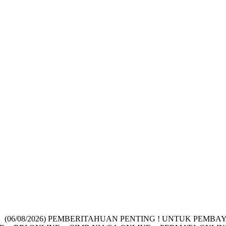
..
(06/08/2026)
PEMBERITAHUAN PENTING ! UNTUK PEMBAYA