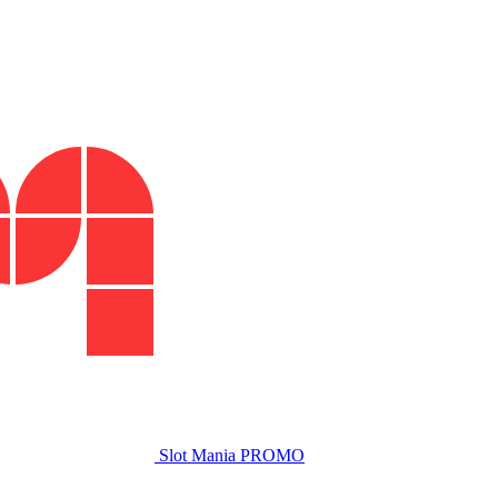
Slot Mania
PROMO