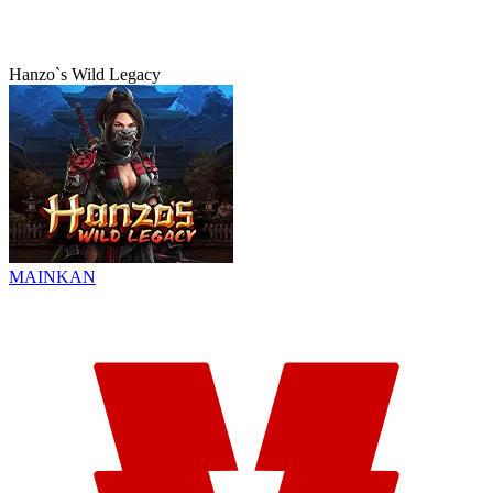
Hanzo`s Wild Legacy
MAINKAN