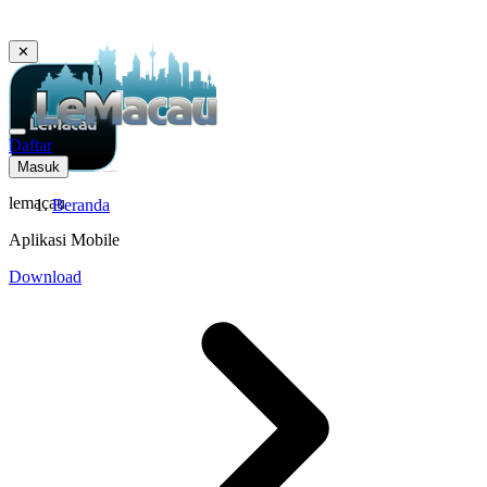
✕
Daftar
Masuk
lemacau
Beranda
Aplikasi Mobile
Download