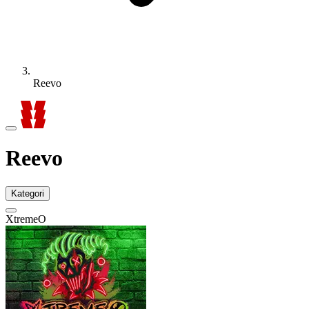
Reevo
Reevo
Kategori
XtremeO