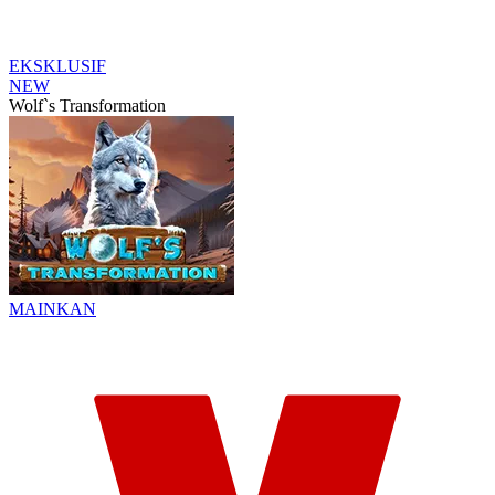
EKSKLUSIF
NEW
Wolf`s Transformation
MAINKAN