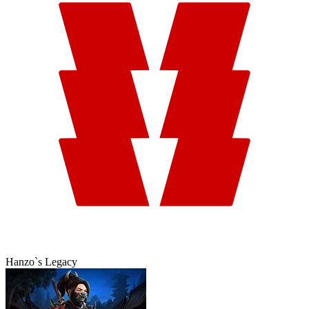
Hanzo`s Legacy