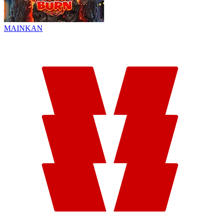
MAINKAN