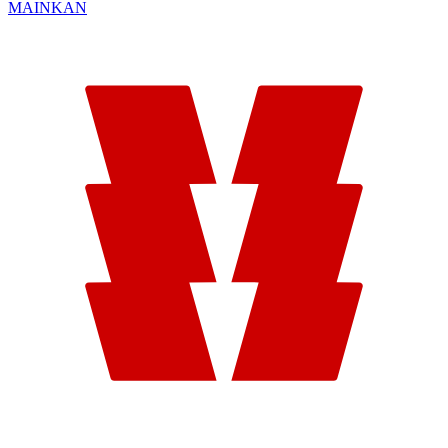
MAINKAN