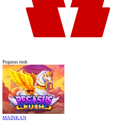
Pegasus rush
MAINKAN