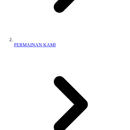
PERMAINAN KAMI