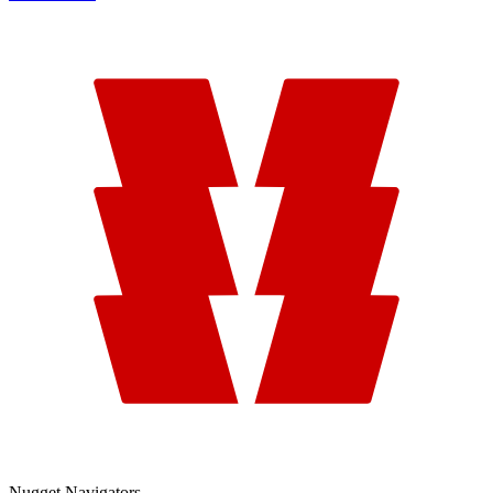
Nugget Navigators