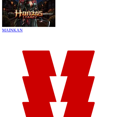
MAINKAN