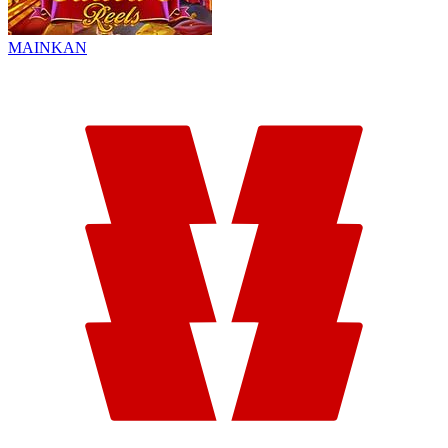
MAINKAN